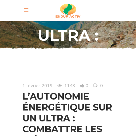
SUR UN
ULTRA :
COMBATTRE
LES IDÉES
1 février 2019
1143
0
0
L’AUTONOMIE
REÇUES
ÉNERGÉTIQUE SUR
UN ULTRA :
COMBATTRE LES