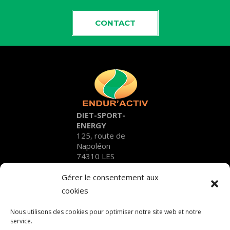
CONTACT
DIET-SPORT-
ENERGY
125, route de
Napoléon
74310 LES
HOUCHES
Gérer le consentement aux
SUIVRE ENDUR'ACTIV
cookies
Nous utilisons des cookies pour optimiser notre site web et notre
service.