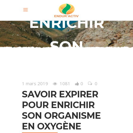
ENRICHIR
SON
ORGANISME
1 mars 2019
1081
0
0
EN
SAVOIR EXPIRER
POUR ENRICHIR
OXYGÈNE
SON ORGANISME
EN OXYGÈNE